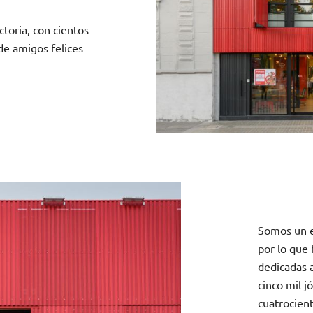
toria, con cientos
de amigos felices
Somos un e
por lo que
dedicadas 
cinco mil 
cuatrocien